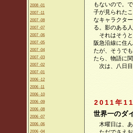
もないので。で
2008 -01
子が見られたこ
2007 -11
なキャラクター
2007 -08
る。影のある人
2007 -07
それはそうと
2007 -06
阪急沿線に住ん
2007 -05
2007 -04
たが、そうでも
2007 -03
たら、物語に関
2007 -02
次は、八日目
2007 -01
2006 -12
2006 -11
2006 -10
2011年1
2006 -09
2006 -08
世界一のダ
2006 -07
木曜日は、あ
2006 -06
ただでさえお
2006 -04