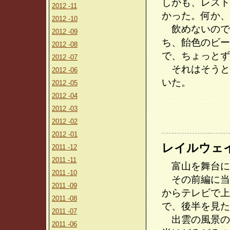
しかも、レスト
2012 -11
かった。何か、
2012 -10
飲めないので
2012 -09
ち、飴色のビー
2012 -08
で、ちょっとず
2012 -07
それはそうと
2012 -06
いた。
2012 -05
2012 -04
2012 -03
2012 -02
2012 -01
レイルウェ
2011 -12
2011 -11
富山を舞台に
2011 -10
その前編に当
2011 -09
からテレビで上
2011 -08
で、後半を見た
2011 -07
出雲の風景の
2011 -06