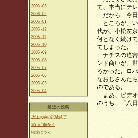
2006 -03
て、本当にテレ
2006 -02
だから、今日
2006 -01
ところが、い
2005 -12
代が、小松左京
2005 -11
何となく続けて
2005 -10
てしまった。
2005 -09
ナチスの迫害
2005 -08
ンド商いが、世
2005 -07
ろかった。ロバ
2005 -06
なおじさんたち
2005 -05
のである。
2005 -04
まあ、ビデオ
のうち、「八日
最近の投稿
放送大学の試験終了
富山に向かう
帰途につく