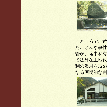
ところで、途
た。どんな事件
管が、途中私有
で法外な土地代
利の濫用を戒め
なる画期的な判