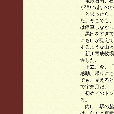
電鉄石田、石
が追い越すのか
と思ったら、
た。そこでも、
は停車しなかっ
黒部をすぎて
にも山が見えて
するような山々
新川育成牧場
過した。
下立、今、「
感動。帰りにこ
でも、見えると
で宇奈月だ。
初めてのトン
る。
内山、駅の脇
は、なんと真新