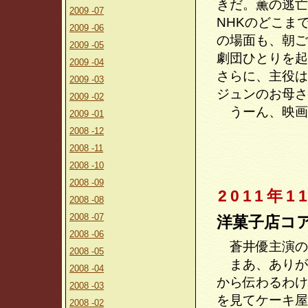
きだ。薫の逃亡
2009 -07
NHKのどこま
2009 -06
の場面も、朝ご
2009 -05
劇団ひとりを起
2009 -04
さらに、主役は
2009 -03
ジュンのお母さ
2009 -02
うーん、映画
2009 -01
2008 -12
2008 -11
2008 -10
2008 -09
2011年1
2008 -08
2008 -07
洋菓子店コ
2008 -06
蒼井優主演の
2008 -05
まあ、ありが
2008 -04
から伝わるわけ
2008 -03
を見てケーキ屋
2008 -02