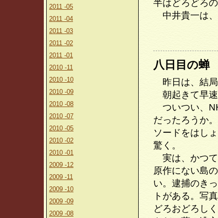
半はどろどろの
2011 -05
中井貴一は、
2011 -04
2011 -03
2011 -02
2011 -01
八日目の蝉
2010 -11
2010 -10
昨日は、結局
2010 -09
朝起きて早速
2010 -08
ついつい、NH
2010 -07
だったろうか。
2010 -05
ソードをはしょ
2010 -02
驚く。
2010 -01
実は、かつて
2009 -12
原作にない島の
2009 -11
い。逮捕のきっ
2009 -10
トがある。写真
2009 -09
どろおどろしく
2009 -08