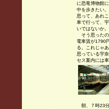
に恐竜博物館に
中を歩きたい。
思って、あれこ
車で行って、宇
いではないか。
そう思ったの
電車賃が179
る。これじゃあ
思っている宇奈
セス案内には車
朝、７時23