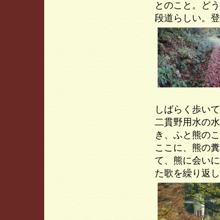
とのこと。どう
段道らしい。登
しばらく歩いて
二貫野用水の水
き、ふと熊のこ
ここに、熊の糞
て、熊に会いに
た歌を繰り返し